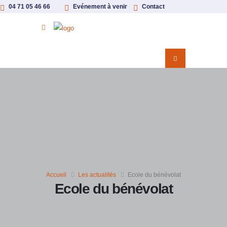
04 71 05 46 66
Evénement à venir
Contact
Accueil
Les actualités
Ecole du bénévolat
Ecole du bénévolat