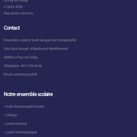
Le Puy-En-Velay
© 2024-2026
Tous droits réservés
Contact
Ensemble scolaire Saint Jacques de Compostelle
Site Saint Joseph : 4 Boulevard Montferrand
43000 Le Puy-en-Velay
Téléphone :
04 71 05 46 66
Email:
contact@sjc43.fr
Notre ensemble scolaire
- Ecole Saint Joseph Paradis
- Collège
- Lycée Général
- Lycée Technologique