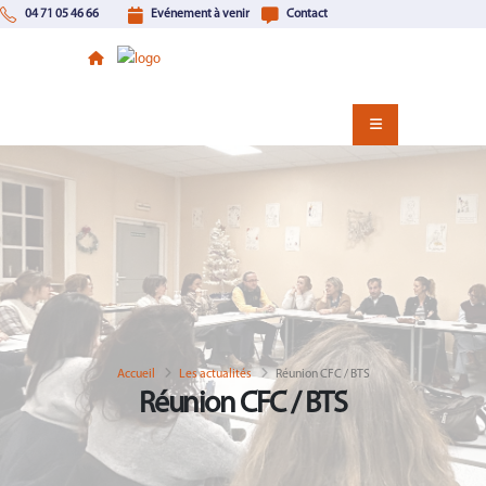
04 71 05 46 66
Evénement à venir
Contact
Accueil
Les actualités
Réunion CFC / BTS
Réunion CFC / BTS