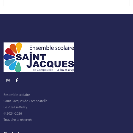
Ensemble scolaire
Saint-Jacques de Compostelle
Le Puy-En-Velay
© 2024-2026
Tous droits réservés