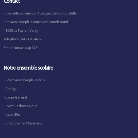
Contact
Ensemble scolaire Saint Jacques de Compostelle
Site Saint Joseph : 4 Boulevard Montferrand
43000 Le Puy-en-Velay
Téléphone :
04 71 05 46 66
Email:
contact@sjc43.fr
Notre ensemble scolaire
- Ecole Saint Joseph Paradis
- Collège
- Lycée Général
- Lycée Technologique
- Lycée Pro
- Enseignement Supérieur