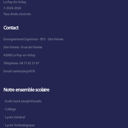
Le Puy-En-Velay
© 2024-2026
Tous droits réservés
Contact
Enseignement Supérieur - BTS - Site Vienne
Site Vienne : 9 rue de Vienne
43000 Le Puy-en-Velay
Téléphone :
04 71 05 31 07
Email:
contact@sjc43.fr
Notre ensemble scolaire
- Ecole Saint Joseph Paradis
- Collège
- Lycée Général
- Lycée Technologique